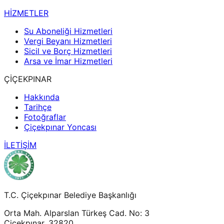
HİZMETLER
Su Aboneliği Hizmetleri
Vergi Beyanı Hizmetleri
Sicil ve Borç Hizmetleri
Arsa ve İmar Hizmetleri
ÇİÇEKPINAR
Hakkında
Tarihçe
Fotoğraflar
Çiçekpınar Yoncası
İLETİŞİM
T.C. Çiçekpınar Belediye Başkanlığı
Orta Mah. Alparslan Türkeş Cad. No: 3
Çiçekpınar, 32820