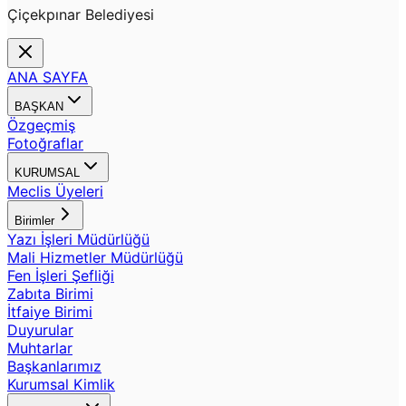
Çiçekpınar Belediyesi
ANA SAYFA
BAŞKAN
Özgeçmiş
Fotoğraflar
KURUMSAL
Meclis Üyeleri
Birimler
Yazı İşleri Müdürlüğü
Mali Hizmetler Müdürlüğü
Fen İşleri Şefliği
Zabıta Birimi
İtfaiye Birimi
Duyurular
Muhtarlar
Başkanlarımız
Kurumsal Kimlik