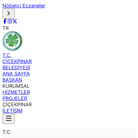
Nöbetçi Eczaneler
TR
T.C.
ÇİÇEKPINAR
BELEDİYESİ
ANA SAYFA
BAŞKAN
KURUMSAL
HİZMETLER
PROJELER
ÇİÇEKPINAR
İLETİŞİM
T.C.