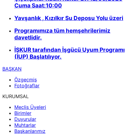
Cuma Saat:10:00
Yavşanlık , Kızılkır Su Deposu Yolu üzeri
Programımıza tüm hemşehrilerimiz
davetlidir.
İŞKUR tarafından İşgücü Uyum Programı
(İUP) Başlatılıyor.
BAŞKAN
Özgeçmiş
Fotoğraflar
KURUMSAL
Meclis Üyeleri
Birimler
Duyurular
Muhtarlar
Başkanlarımız