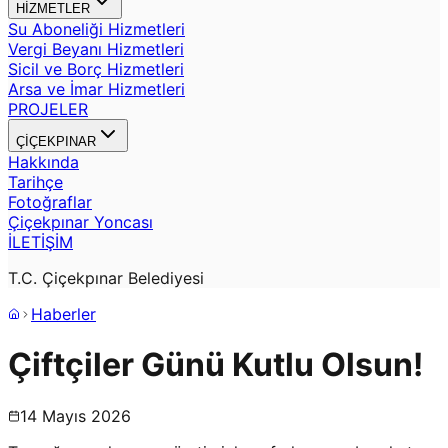
HİZMETLER
Su Aboneliği Hizmetleri
Vergi Beyanı Hizmetleri
Sicil ve Borç Hizmetleri
Arsa ve İmar Hizmetleri
PROJELER
ÇİÇEKPINAR
Hakkında
Tarihçe
Fotoğraflar
Çiçekpınar Yoncası
İLETİŞİM
T.C. Çiçekpınar Belediyesi
Haberler
Çiftçiler Günü Kutlu Olsun!
14 Mayıs 2026