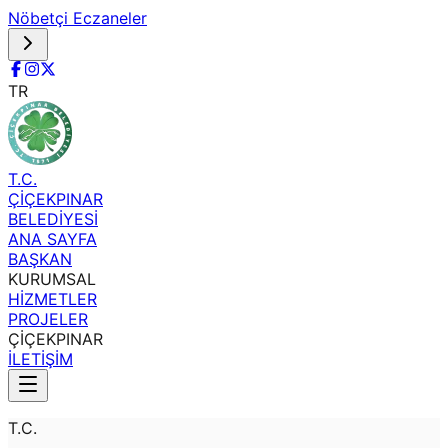
Nöbetçi Eczaneler
TR
T.C.
ÇİÇEKPINAR
BELEDİYESİ
ANA SAYFA
BAŞKAN
KURUMSAL
HİZMETLER
PROJELER
ÇİÇEKPINAR
İLETİŞİM
T.C.