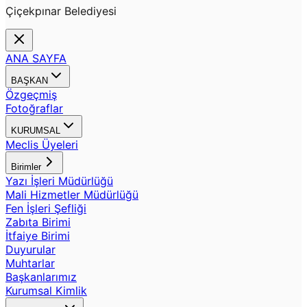
Çiçekpınar Belediyesi
ANA SAYFA
BAŞKAN
Özgeçmiş
Fotoğraflar
KURUMSAL
Meclis Üyeleri
Birimler
Yazı İşleri Müdürlüğü
Mali Hizmetler Müdürlüğü
Fen İşleri Şefliği
Zabıta Birimi
İtfaiye Birimi
Duyurular
Muhtarlar
Başkanlarımız
Kurumsal Kimlik