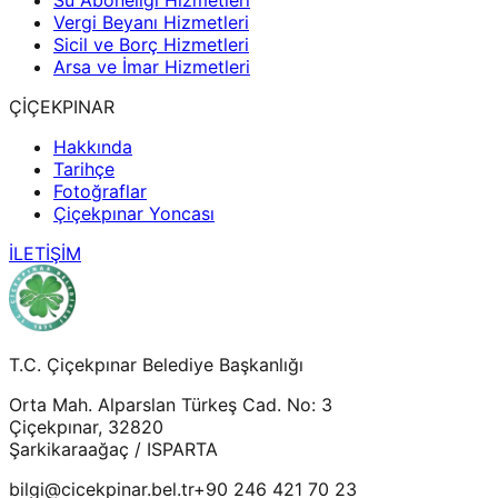
Su Aboneliği Hizmetleri
Vergi Beyanı Hizmetleri
Sicil ve Borç Hizmetleri
Arsa ve İmar Hizmetleri
ÇİÇEKPINAR
Hakkında
Tarihçe
Fotoğraflar
Çiçekpınar Yoncası
İLETİŞİM
T.C. Çiçekpınar Belediye Başkanlığı
Orta Mah. Alparslan Türkeş Cad. No: 3
Çiçekpınar, 32820
Şarkikaraağaç / ISPARTA
bilgi@cicekpinar.bel.tr
+90 246 421 70 23