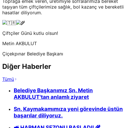
Toprağa emek veren, üretimiyle sofralarımıza bereket
taşıyan tüm çiftçilerimize sağlık, bol kazanç ve bereketli
hasatlar diliyorum.
Çiftçiler Günü kutlu olsun!
Metin AKBULUT
Çiçekpınar Belediye Başkanı
Diğer Haberler
Tümü
Belediye Başkanımız Sn. Metin
AKBULUT'tan anlamlı ziyaret
Sn. Kaymakamımıza yeni görevinde üstün
başarılar diliyoruz.
🚜 HARMAN SEZONU BAŞLADI! 🌾