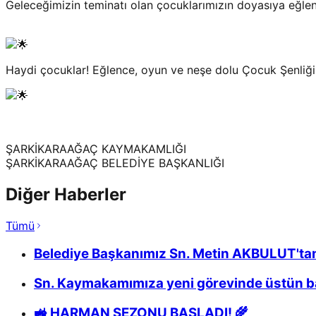
Geleceğimizin teminatı olan çocuklarımızın doyasıya eğle
Haydi çocuklar! Eğlence, oyun ve neşe dolu Çocuk Şenliği
ŞARKİKARAAĞAÇ KAYMAKAMLIĞI
ŞARKİKARAAĞAÇ BELEDİYE BAŞKANLIĞI
Diğer Haberler
Tümü
Belediye Başkanımız Sn. Metin AKBULUT'tan
Sn. Kaymakamımıza yeni görevinde üstün baş
🚜 HARMAN SEZONU BAŞLADI! 🌾