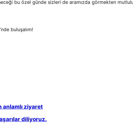
neceği bu özel günde sizleri de aramızda görmekten mutlul
'nde buluşalım!
 anlamlı ziyaret
arılar diliyoruz.