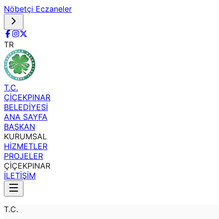
Nöbetçi Eczaneler
TR
T.C.
ÇİÇEKPINAR
BELEDİYESİ
ANA SAYFA
BAŞKAN
KURUMSAL
HİZMETLER
PROJELER
ÇİÇEKPINAR
İLETİŞİM
T.C.