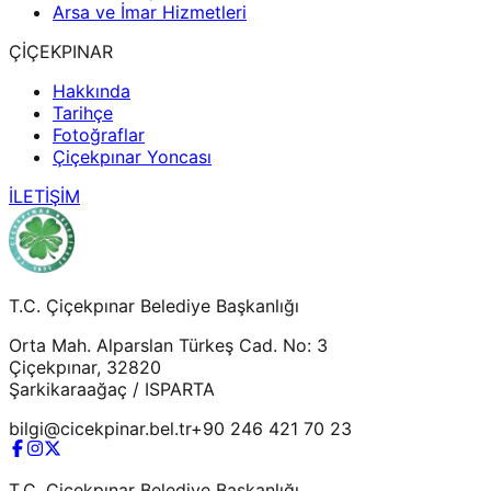
Arsa ve İmar Hizmetleri
ÇİÇEKPINAR
Hakkında
Tarihçe
Fotoğraflar
Çiçekpınar Yoncası
İLETİŞİM
T.C. Çiçekpınar Belediye Başkanlığı
Orta Mah. Alparslan Türkeş Cad. No: 3
Çiçekpınar, 32820
Şarkikaraağaç / ISPARTA
bilgi@cicekpinar.bel.tr
+90 246 421 70 23
T.C. Çiçekpınar Belediye Başkanlığı