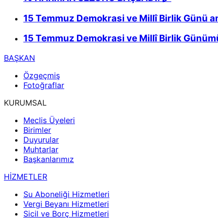
15 Temmuz Demokrasi ve Millî Birlik Günü 
15 Temmuz Demokrasi ve Millî Birlik Günümü
BAŞKAN
Özgeçmiş
Fotoğraflar
KURUMSAL
Meclis Üyeleri
Birimler
Duyurular
Muhtarlar
Başkanlarımız
HİZMETLER
Su Aboneliği Hizmetleri
Vergi Beyanı Hizmetleri
Sicil ve Borç Hizmetleri