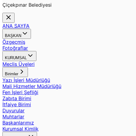
Çiçekpınar Belediyesi
ANA SAYFA
BAŞKAN
Özgeçmiş
Fotoğraflar
KURUMSAL
Meclis Üyeleri
Birimler
Yazı İşleri Müdürlüğü
Mali Hizmetler Müdürlüğü
Fen İşleri Şefliği
Zabıta Birimi
İtfaiye Birimi
Duyurular
Muhtarlar
Başkanlarımız
Kurumsal Kimlik