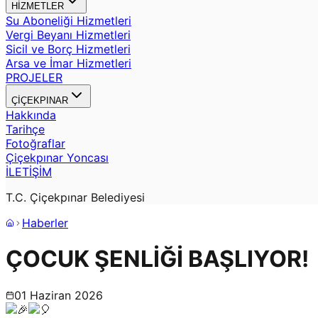
HİZMETLER
Su Aboneliği Hizmetleri
Vergi Beyanı Hizmetleri
Sicil ve Borç Hizmetleri
Arsa ve İmar Hizmetleri
PROJELER
ÇİÇEKPINAR
Hakkında
Tarihçe
Fotoğraflar
Çiçekpınar Yoncası
İLETİŞİM
T.C. Çiçekpınar Belediyesi
Haberler
ÇOCUK ŞENLİĞİ BAŞLIYOR!
01 Haziran 2026