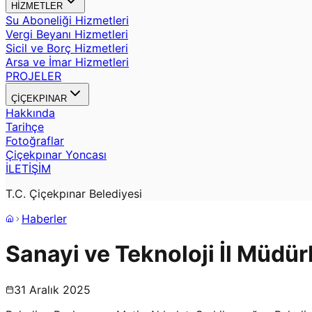
HİZMETLER
Su Aboneliği Hizmetleri
Vergi Beyanı Hizmetleri
Sicil ve Borç Hizmetleri
Arsa ve İmar Hizmetleri
PROJELER
ÇİÇEKPINAR
Hakkında
Tarihçe
Fotoğraflar
Çiçekpınar Yoncası
İLETİŞİM
T.C. Çiçekpınar Belediyesi
Haberler
Sanayi ve Teknoloji İl Müdür
31 Aralık 2025