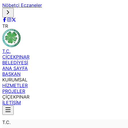
Nöbetçi Eczaneler
TR
T.C.
ÇİÇEKPINAR
BELEDİYESİ
ANA SAYFA
BAŞKAN
KURUMSAL
HİZMETLER
PROJELER
ÇİÇEKPINAR
İLETİŞİM
T.C.