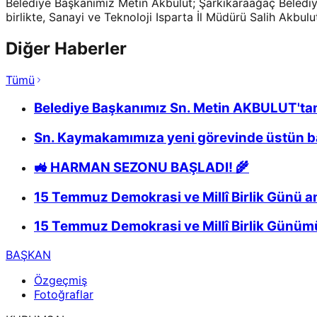
Belediye Başkanımız Metin Akbulut; Şarkikaraağaç Beledi
birlikte, Sanayi ve Teknoloji Isparta İl Müdürü Salih Akbulu
Diğer Haberler
Tümü
Belediye Başkanımız Sn. Metin AKBULUT'tan
Sn. Kaymakamımıza yeni görevinde üstün baş
🚜 HARMAN SEZONU BAŞLADI! 🌾
15 Temmuz Demokrasi ve Millî Birlik Günü 
15 Temmuz Demokrasi ve Millî Birlik Günümü
BAŞKAN
Özgeçmiş
Fotoğraflar