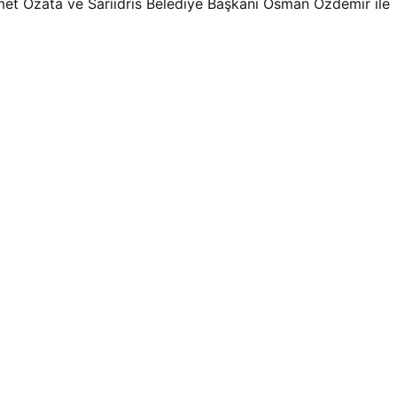
et Özata ve Sarıidris Belediye Başkanı Osman Özdemir ile