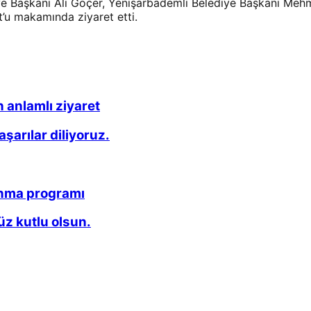
ye Başkanı Ali Göçer, Yenişarbademli Belediye Başkanı Mehm
t’u makamında ziyaret etti.
 anlamlı ziyaret
arılar diliyoruz.
anma programı
z kutlu olsun.