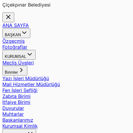
Çiçekpınar Belediyesi
ANA SAYFA
BAŞKAN
Özgeçmiş
Fotoğraflar
KURUMSAL
Meclis Üyeleri
Birimler
Yazı İşleri Müdürlüğü
Mali Hizmetler Müdürlüğü
Fen İşleri Şefliği
Zabıta Birimi
İtfaiye Birimi
Duyurular
Muhtarlar
Başkanlarımız
Kurumsal Kimlik