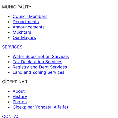
MUNICIPALITY
Council Members
Departments
Announcements
Mukhtars
Our Mayors
SERVICES
Water Subscription Services
Tax Declaration Services
Registry and Debt Services
Land and Zoning Services
ÇİÇEKPINAR
About
History
Photos
Çiçekpınar Yoncası (Alfalfa)
CONTACT