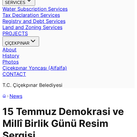
SERVICES
Water Subscription Services
Tax Declaration Services
Registry and Debt Services
Land and Zoning Services
PROJECTS
ÇİÇEKPINAR
About
History
Photos
Çiçekpınar Yoncası (Alfalfa)
CONTACT
T.C. Çiçekpınar Belediyesi
News
15 Temmuz Demokrasi ve
Millî Birlik Günü Resim
Sergisi