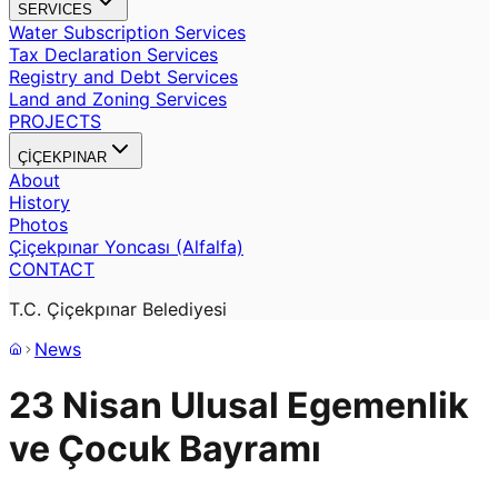
SERVICES
Water Subscription Services
Tax Declaration Services
Registry and Debt Services
Land and Zoning Services
PROJECTS
ÇİÇEKPINAR
About
History
Photos
Çiçekpınar Yoncası (Alfalfa)
CONTACT
T.C. Çiçekpınar Belediyesi
News
23 Nisan Ulusal Egemenlik
ve Çocuk Bayramı