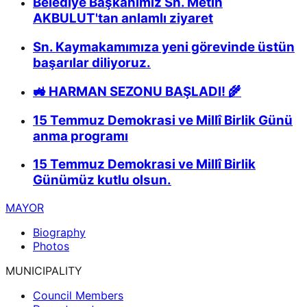
Belediye Başkanımız Sn. Metin
AKBULUT'tan anlamlı ziyaret
Sn. Kaymakamımıza yeni görevinde üstün
başarılar diliyoruz.
🚜 HARMAN SEZONU BAŞLADI! 🌾
15 Temmuz Demokrasi ve Millî Birlik Günü
anma programı
15 Temmuz Demokrasi ve Millî Birlik
Günümüz kutlu olsun.
MAYOR
Biography
Photos
MUNICIPALITY
Council Members