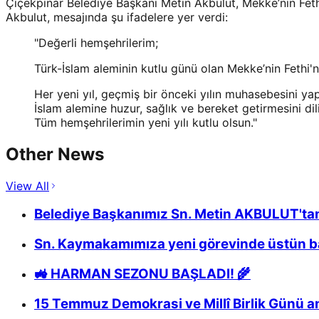
Çiçekpınar Belediye Başkanı Metin Akbulut, Mekke’nin Fethi’
Akbulut, mesajında şu ifadelere yer verdi:
"Değerli hemşehrilerim;
Türk-İslam aleminin kutlu günü olan Mekke’nin Fethi'n
Her yeni yıl, geçmiş bir önceki yılın muhasebesini ya
İslam alemine huzur, sağlık ve bereket getirmesini di
Tüm hemşehrilerimin yeni yılı kutlu olsun."
Other News
View All
Belediye Başkanımız Sn. Metin AKBULUT'tan
Sn. Kaymakamımıza yeni görevinde üstün baş
🚜 HARMAN SEZONU BAŞLADI! 🌾
15 Temmuz Demokrasi ve Millî Birlik Günü 