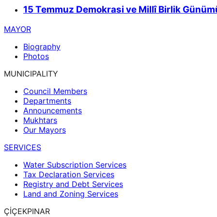
15 Temmuz Demokrasi ve Millî Birlik Günümü
MAYOR
Biography
Photos
MUNICIPALITY
Council Members
Departments
Announcements
Mukhtars
Our Mayors
SERVICES
Water Subscription Services
Tax Declaration Services
Registry and Debt Services
Land and Zoning Services
ÇİÇEKPINAR