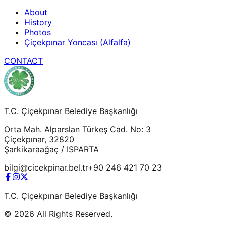
About
History
Photos
Çiçekpınar Yoncası (Alfalfa)
CONTACT
T.C. Çiçekpınar Belediye Başkanlığı
Orta Mah. Alparslan Türkeş Cad. No: 3
Çiçekpınar, 32820
Şarkikaraağaç / ISPARTA
bilgi@cicekpinar.bel.tr
+90 246 421 70 23
T.C. Çiçekpınar Belediye Başkanlığı
©
2026
All Rights Reserved.