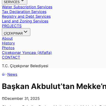
SERVICES
Water Subscription Services
Tax Declaration Services
Registry and Debt Services
Land and Zoning Services
PROJECTS
ÇİÇEKPINAR
About
History
Photos
Çiçekpınar Yoncası (Alfalfa)
CONTACT
T.C. Çiçekpınar Belediyesi
News
Başkan Akbulut’tan Mekke’ni
December 31, 2025