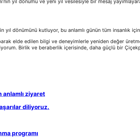
nin yıl dönümü ve yeni yıl vesilesiyle bir mesaj yayımlayara
in yıl dönümünü kutluyor, bu anlamlı günün tüm insanlık için
parak elde edilen bilgi ve deneyimlerle yeniden değer üretm
liyorum. Birlik ve beraberlik içerisinde, daha güçlü bir Çiçe
 anlamlı ziyaret
arılar diliyoruz.
anma programı