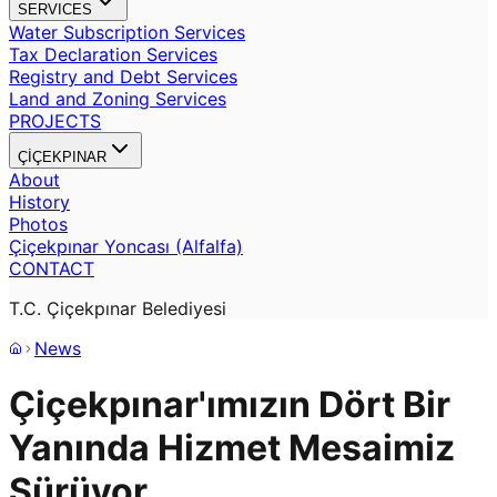
SERVICES
Water Subscription Services
Tax Declaration Services
Registry and Debt Services
Land and Zoning Services
PROJECTS
ÇİÇEKPINAR
About
History
Photos
Çiçekpınar Yoncası (Alfalfa)
CONTACT
T.C. Çiçekpınar Belediyesi
News
Çiçekpınar'ımızın Dört Bir
Yanında Hizmet Mesaimiz
Sürüyor