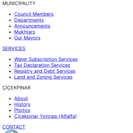
MUNICIPALITY
Council Members
Departments
Announcements
Mukhtars
Our Mayors
SERVICES
Water Subscription Services
Tax Declaration Services
Registry and Debt Services
Land and Zoning Services
ÇİÇEKPINAR
About
History
Photos
Çiçekpınar Yoncası (Alfalfa)
CONTACT