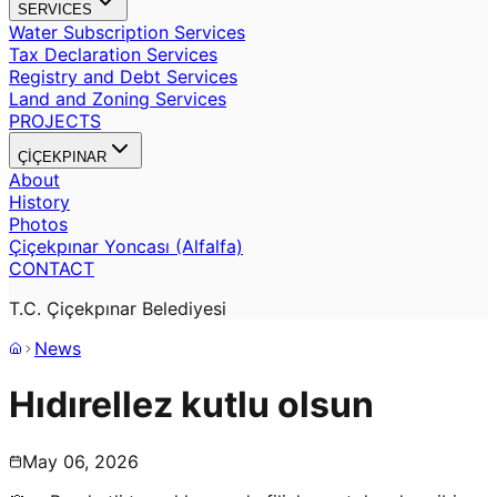
SERVICES
Water Subscription Services
Tax Declaration Services
Registry and Debt Services
Land and Zoning Services
PROJECTS
ÇİÇEKPINAR
About
History
Photos
Çiçekpınar Yoncası (Alfalfa)
CONTACT
T.C. Çiçekpınar Belediyesi
News
Hıdırellez kutlu olsun
May 06, 2026