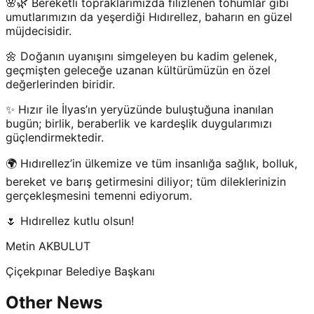
🌸🌿 Bereketli topraklarımızda filizlenen tohumlar gibi
umutlarımızın da yeşerdiği Hıdırellez, baharın en güzel
müjdecisidir.
🌼 Doğanın uyanışını simgeleyen bu kadim gelenek,
geçmişten geleceğe uzanan kültürümüzün en özel
değerlerinden biridir.
✨ Hızır ile İlyas’ın yeryüzünde buluştuğuna inanılan
bugün; birlik, beraberlik ve kardeşlik duygularımızı
güçlendirmektedir.
🌍 Hıdırellez’in ülkemize ve tüm insanlığa sağlık, bolluk,
bereket ve barış getirmesini diliyor; tüm dileklerinizin
gerçekleşmesini temenni ediyorum.
🌷 Hıdırellez kutlu olsun!
Metin AKBULUT
Çiçekpınar Belediye Başkanı
Other News