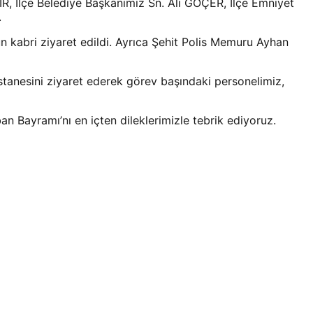
 İlçe Belediye Başkanımız Sn. Ali GÖÇER, İlçe Emniyet
.
kabri ziyaret edildi. Ayrıca Şehit Polis Memuru Ayhan
tanesini ziyaret ederek görev başındaki personelimiz,
an Bayramı’nı en içten dileklerimizle tebrik ediyoruz.