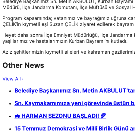
Belediye Başkanımız Sn. Metin AKBULUT, Kurban Bayramı 
Müdürü, İlçe Jandarma Komutanı, İlçe Müftüsü ve Sosyal Hi
Program kapsamında; vatanımız ve bayrağımız uğruna canı
ÇELİK’in kıymetli eşi Suzan ÇELİK ziyaret edilerek bayram
Heyet daha sonra İlçe Emniyet Müdürlüğü, İlçe Jandarma Ko
yaşlılarımız ve hastalarımızın Kurban Bayramı’nı kutladı.
Aziz şehitlerimizin kıymetli aileleri ve kahraman gazilerim
Other News
View All
Belediye Başkanımız Sn. Metin AKBULUT'tan
Sn. Kaymakamımıza yeni görevinde üstün baş
🚜 HARMAN SEZONU BAŞLADI! 🌾
15 Temmuz Demokrasi ve Millî Birlik Günü 