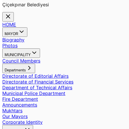
Çiçekpınar Belediyesi
HOME
MAYOR
Biography
Photos
MUNICIPALITY
Council Members
Departments
Directorate of Editorial Affairs
Directorate of Financial Services
Department of Technical Affairs
Municipal Police Department
Fire Department
Announcements
Mukhtars
Our Mayors
Corporate Identity