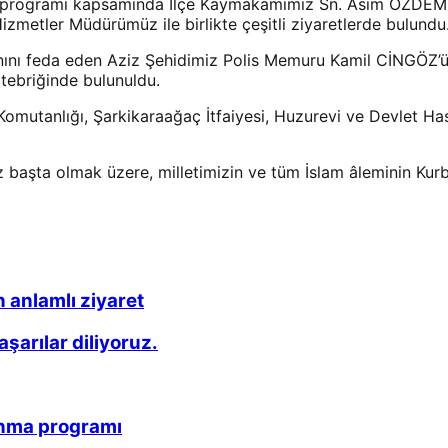
programı kapsamında İlçe Kaymakamımız Sn. Asım ÖZDEMİR,
zmetler Müdürümüz ile birlikte çeşitli ziyaretlerde bulundu
nı feda eden Aziz Şehidimiz Polis Memuru Kamil CİNGÖZ’ün 
 tebriğinde bulunuldu.
mutanlığı, Şarkikaraağaç İtfaiyesi, Huzurevi ve Devlet Has
iz başta olmak üzere, milletimizin ve tüm İslam âleminin Kurb
 anlamlı ziyaret
arılar diliyoruz.
anma programı