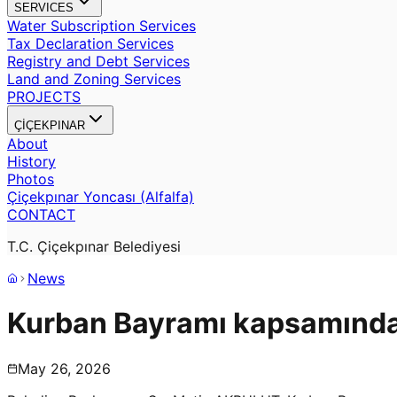
SERVICES
Water Subscription Services
Tax Declaration Services
Registry and Debt Services
Land and Zoning Services
PROJECTS
ÇİÇEKPINAR
About
History
Photos
Çiçekpınar Yoncası (Alfalfa)
CONTACT
T.C. Çiçekpınar Belediyesi
News
Kurban Bayramı kapsamında 
May 26, 2026