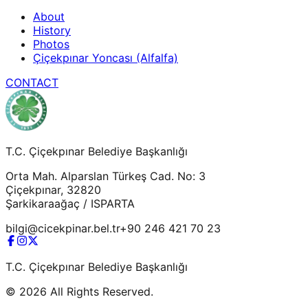
About
History
Photos
Çiçekpınar Yoncası (Alfalfa)
CONTACT
T.C. Çiçekpınar Belediye Başkanlığı
Orta Mah. Alparslan Türkeş Cad. No: 3
Çiçekpınar, 32820
Şarkikaraağaç / ISPARTA
bilgi@cicekpinar.bel.tr
+90 246 421 70 23
T.C. Çiçekpınar Belediye Başkanlığı
©
2026
All Rights Reserved.