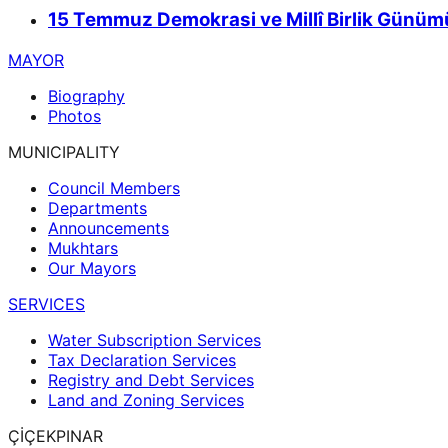
15 Temmuz Demokrasi ve Millî Birlik Günümü
MAYOR
Biography
Photos
MUNICIPALITY
Council Members
Departments
Announcements
Mukhtars
Our Mayors
SERVICES
Water Subscription Services
Tax Declaration Services
Registry and Debt Services
Land and Zoning Services
ÇİÇEKPINAR