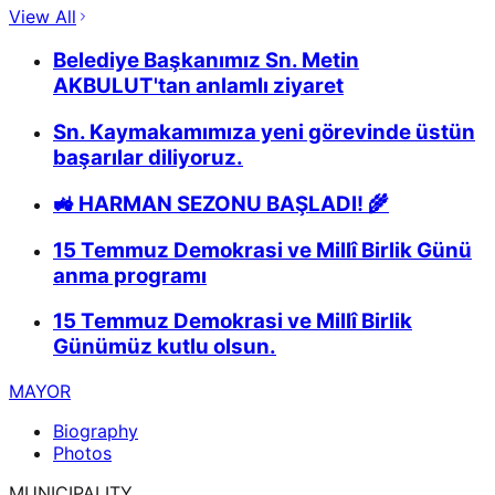
View All
Belediye Başkanımız Sn. Metin
AKBULUT'tan anlamlı ziyaret
Sn. Kaymakamımıza yeni görevinde üstün
başarılar diliyoruz.
🚜 HARMAN SEZONU BAŞLADI! 🌾
15 Temmuz Demokrasi ve Millî Birlik Günü
anma programı
15 Temmuz Demokrasi ve Millî Birlik
Günümüz kutlu olsun.
MAYOR
Biography
Photos
MUNICIPALITY