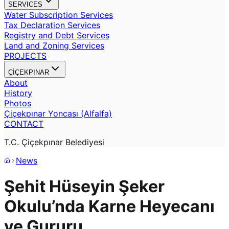
SERVICES
Water Subscription Services
Tax Declaration Services
Registry and Debt Services
Land and Zoning Services
PROJECTS
ÇİÇEKPINAR
About
History
Photos
Çiçekpınar Yoncası (Alfalfa)
CONTACT
T.C. Çiçekpınar Belediyesi
News
Şehit Hüseyin Şeker
Okulu’nda Karne Heyecanı
ve Gururu