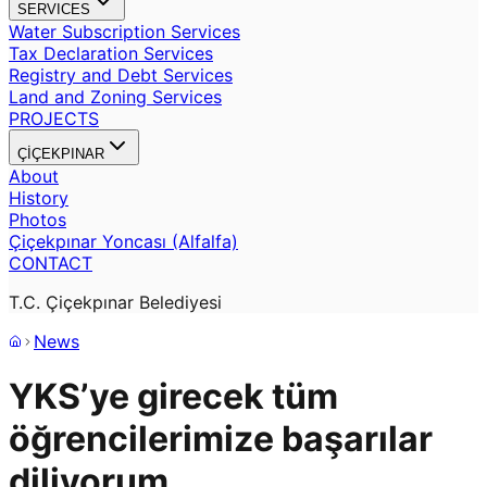
SERVICES
Water Subscription Services
Tax Declaration Services
Registry and Debt Services
Land and Zoning Services
PROJECTS
ÇİÇEKPINAR
About
History
Photos
Çiçekpınar Yoncası (Alfalfa)
CONTACT
T.C. Çiçekpınar Belediyesi
News
YKS’ye girecek tüm
öğrencilerimize başarılar
diliyorum.