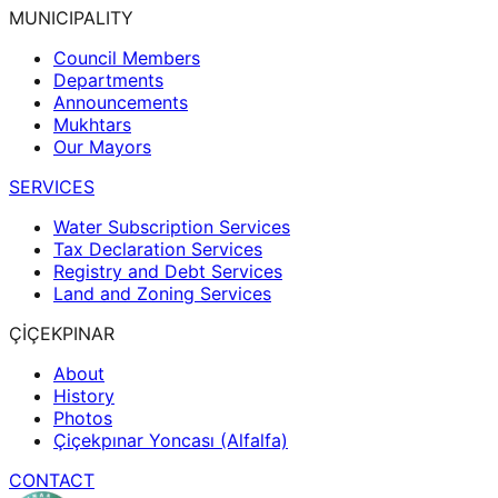
MUNICIPALITY
Council Members
Departments
Announcements
Mukhtars
Our Mayors
SERVICES
Water Subscription Services
Tax Declaration Services
Registry and Debt Services
Land and Zoning Services
ÇİÇEKPINAR
About
History
Photos
Çiçekpınar Yoncası (Alfalfa)
CONTACT