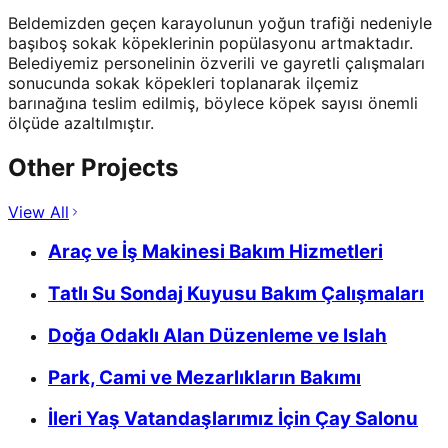
Beldemizden geçen karayolunun yoğun trafiği nedeniyle
başıboş sokak köpeklerinin popülasyonu artmaktadır.
Belediyemiz personelinin özverili ve gayretli çalışmaları
sonucunda sokak köpekleri toplanarak ilçemiz
barınağına teslim edilmiş, böylece köpek sayısı önemli
ölçüde azaltılmıştır.
Other Projects
View All
Araç ve İş Makinesi Bakım Hizmetleri
Tatlı Su Sondaj Kuyusu Bakım Çalışmaları
Doğa Odaklı Alan Düzenleme ve Islah
Park, Cami ve Mezarlıkların Bakımı
İleri Yaş Vatandaşlarımız İçin Çay Salonu