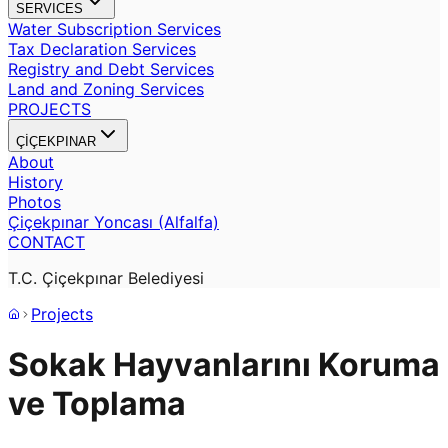
SERVICES
Water Subscription Services
Tax Declaration Services
Registry and Debt Services
Land and Zoning Services
PROJECTS
ÇİÇEKPINAR
About
History
Photos
Çiçekpınar Yoncası (Alfalfa)
CONTACT
T.C. Çiçekpınar Belediyesi
Projects
Sokak Hayvanlarını Koruma
ve Toplama